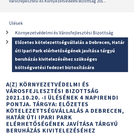
Városfejlesztési és Környezetvédelmi Bizottság 201...
Ülések
Környezetvédelmi és Városfejlesztési Bizottság
Előzetes kötelezettségvállalás a Debrecen, Határ
úti Ipari Park elérhetőségének javítása tárgyú
beruházás kivitelezéséhez szükséges
költségvetési fedezet biztosítására
A(Z) KÖRNYEZETVÉDELMI ÉS
VÁROSFEJLESZTÉSI BIZOTTSÁG
2021.10.20. -I ÜLÉSÉNEK 4 NAPIRENDI
PONTJA. TÁRGYA: ELŐZETES
KÖTELEZETTSÉGVÁLLALÁS A DEBRECEN,
HATÁR ÚTI IPARI PARK
ELÉRHETŐSÉGÉNEK JAVÍTÁSA TÁRGYÚ
BERUHÁZÁS KIVITELEZÉSÉHEZ