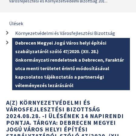
Városfejlesztési és Környezetvédelmi Bizottság 201...
Ülések
Környezetvédelmi és Városfejlesztési Bizottság
Debrecen Megyei Jogú Város helyi építési
szabályzatáról szóló 47/2020. (XII. 28.)
önkormányzati rendeletnek a Debrecen, Faraktár
utca menti területet érintő módosításával
kapcsolatos tájékoztatás a partnerségi
véleményezés lezárásáról
A(Z) KÖRNYEZETVÉDELMI ÉS
VÁROSFEJLESZTÉSI BIZOTTSÁG
2024.08.28. -I ÜLÉSÉNEK 14 NAPIRENDI
PONTJA. TÁRGYA: DEBRECEN MEGYEI
JOGÚ VÁROS HELYI ÉPÍTÉSI
SZABÁLYZATÁRÓL SZÓLÓ 47/2020. (XII.