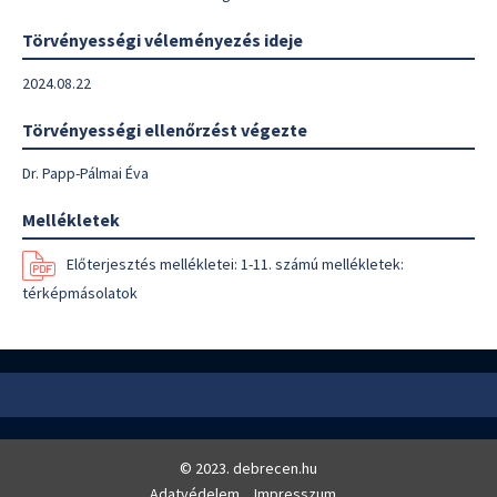
Törvényességi véleményezés ideje
2024.08.22
Törvényességi ellenőrzést végezte
Dr. Papp-Pálmai Éva
Mellékletek
Előterjesztés mellékletei: 1-11. számú mellékletek:
térképmásolatok
© 2023. debrecen.hu
Adatvédelem
Impresszum