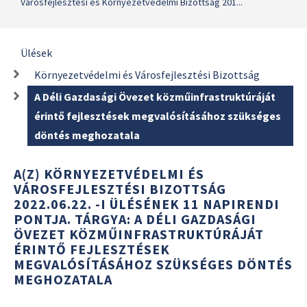
Városfejlesztési és Környezetvédelmi Bizottság 201...
Ülések
Környezetvédelmi és Városfejlesztési Bizottság
A Déli Gazdasági Övezet közműinfrastruktúráját
érintő fejlesztések megvalósításához szükséges
döntés meghozatala
A(Z) KÖRNYEZETVÉDELMI ÉS
VÁROSFEJLESZTÉSI BIZOTTSÁG
2022.06.22. -I ÜLÉSÉNEK 11 NAPIRENDI
PONTJA. TÁRGYA: A DÉLI GAZDASÁGI
ÖVEZET KÖZMŰINFRASTRUKTÚRÁJÁT
ÉRINTŐ FEJLESZTÉSEK
MEGVALÓSÍTÁSÁHOZ SZÜKSÉGES DÖNTÉS
MEGHOZATALA