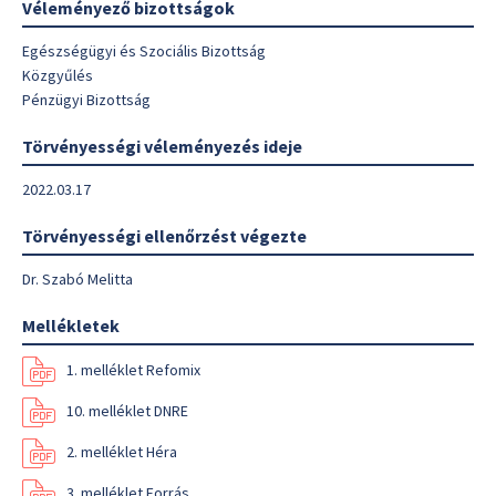
Véleményező bizottságok
Egészségügyi és Szociális Bizottság
Közgyűlés
Pénzügyi Bizottság
Törvényességi véleményezés ideje
2022.03.17
Törvényességi ellenőrzést végezte
Dr. Szabó Melitta
Mellékletek
1. melléklet Refomix
10. melléklet DNRE
2. melléklet Héra
3. melléklet Forrás