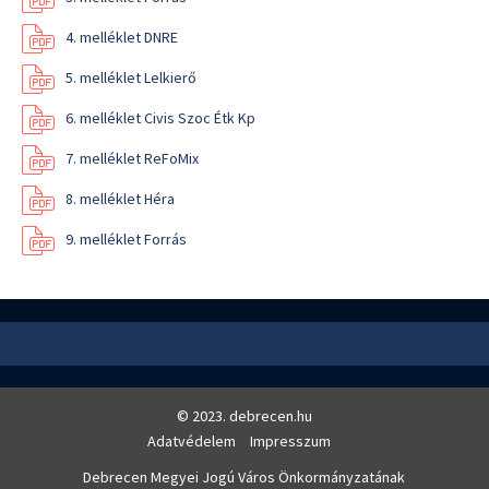
4. melléklet DNRE
5. melléklet Lelkierő
6. melléklet Civis Szoc Étk Kp
7. melléklet ReFoMix
8. melléklet Héra
9. melléklet Forrás
© 2023. debrecen.hu
Adatvédelem
Impresszum
Debrecen Megyei Jogú Város Önkormányzatának