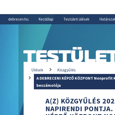
debrecen.hu
Kezdőlap
Testületi ülések
Határozat
TESTÜLET
Ülések
Közgyűlés
A DEBRECENI KÉPZŐ KÖZPONT Nonprofit Kft.
beszámolója
A(Z) KÖZGYŰLÉS 202
NAPIRENDI PONTJA.