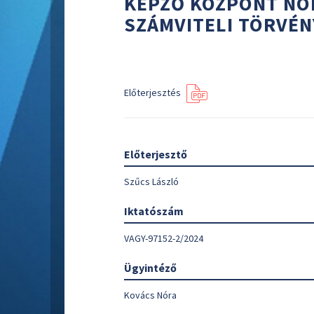
KÉPZŐ KÖZPONT NON
SZÁMVITELI TÖRVÉN
Előterjesztés
Előterjesztő
Szűcs László
Iktatószám
VAGY-97152-2/2024
Ügyintéző
Kovács Nóra