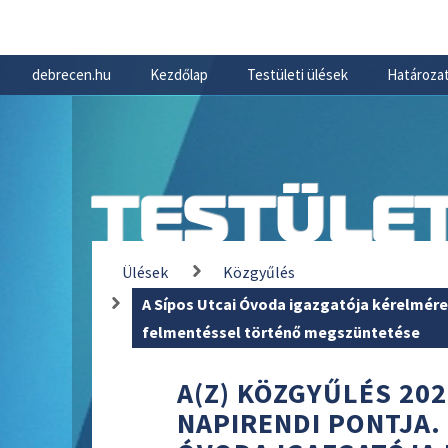
debrecen.hu
Kezdőlap
Testületi ülések
Határozat
TESTÜLET
Ülések
Közgyűlés
A Sípos Utcai Óvoda igazgatója kérelmére
felmentéssel történő megszüntetése
A(Z) KÖZGYŰLÉS 202
NAPIRENDI PONTJA. 