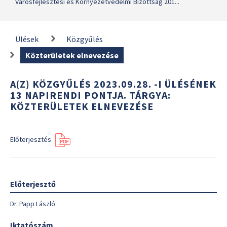
Városfejlesztési és Környezetvédelmi Bizottság 201...
Ülések
Közgyűlés
Közterületek elnevezése
A(Z) KÖZGYŰLÉS 2023.09.28. -I ÜLÉSÉNEK
13 NAPIRENDI PONTJA. TÁRGYA:
KÖZTERÜLETEK ELNEVEZÉSE
Előterjesztés
Előterjesztő
Dr. Papp László
Iktatószám