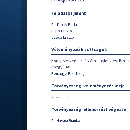
Dr. Papp-Pálmai Éva
Feladatot jelent
Dr. Terdik Edda
Papp László
Szűcs László
Véleményező bizottságok
Környezetvédelmi és Városfejlesztési Bizot
Közgyűlés
Pénzügyi Bizottság
Törvényességi véleményezés ideje
2022.05.19
Törvényességi ellenőrzést végezte
Dr. Havasi Bianka