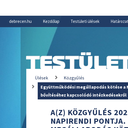
debrecen.hu
Kezdőlap
Testületi ülések
Határozat
TESTÜLET
Ülések
Közgyűlés
Együttműködési megállapodás kötése a M
bővítéséhez kapcsolódó intézkedésekről
A(Z) KÖZGYŰLÉS 202
NAPIRENDI PONTJA.