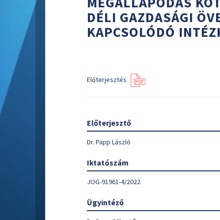
MEGÁLLAPODÁS KÖT
DÉLI GAZDASÁGI ÖV
KAPCSOLÓDÓ INTÉZ
Előterjesztés
Előterjesztő
Dr. Papp László
Iktatószám
JOG-91961-4/2022
Ügyintéző