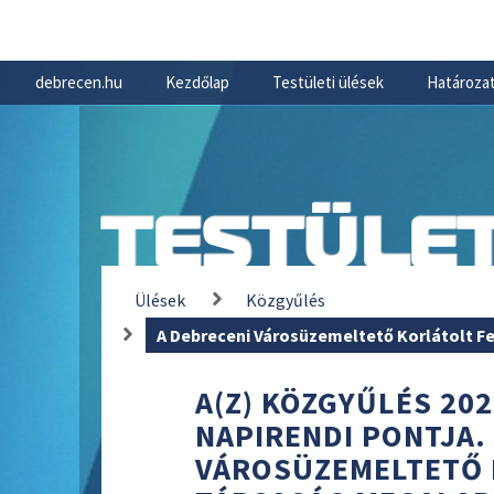
debrecen.hu
Kezdőlap
Testületi ülések
Határozat
TESTÜLET
Ülések
Közgyűlés
A Debreceni Városüzemeltető Korlátolt F
A(Z) KÖZGYŰLÉS 202
NAPIRENDI PONTJA.
VÁROSÜZEMELTETŐ 