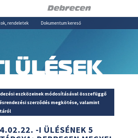
ok, rendeletek
Dokumentum kereső
I ÜLÉSEK
ndezési eszközeinek módosításával összefüggő
ésrendezési szerződés megkötése, valamint
táról
4.02.22. -I ÜLÉSÉNEK 5