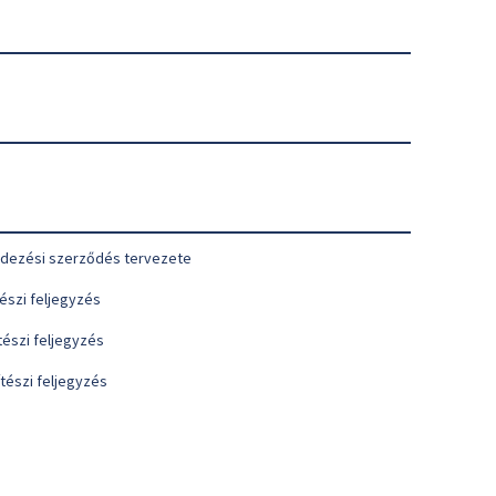
endezési szerződés tervezete
tészi feljegyzés
ítészi feljegyzés
pítészi feljegyzés