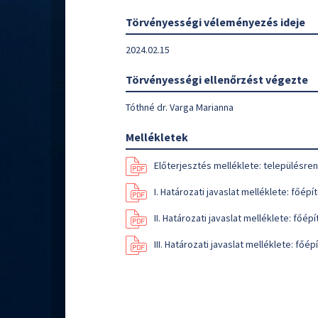
Törvényességi véleményezés ideje
2024.02.15
Törvényességi ellenőrzést végezte
Tóthné dr. Varga Marianna
Mellékletek
Előterjesztés melléklete: településr
I. Határozati javaslat melléklete: főépí
II. Határozati javaslat melléklete: főép
III. Határozati javaslat melléklete: főé