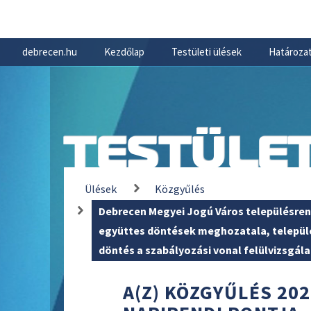
debrecen.hu
Kezdőlap
Testületi ülések
Határozat
TESTÜLET
Ülések
Közgyűlés
Debrecen Megyei Jogú Város településre
együttes döntések meghozatala, települ
döntés a szabályozási vonal felülvizsgála
A(Z) KÖZGYŰLÉS 202