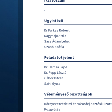
Iktatószám
-
Ügyintéző
Dr Farkas Róbert
Nagyhaju Attila
Sass Ádám Lehel
Szabó Zsófia
Feladatot jelent
Dr. Barcsa Lajos
Dr. Papp László
Gábor István
Sziki Gyula
Véleményező bizottságok
Környezetvédelmi és Városfejlesztési Bizot
Közgyűlés