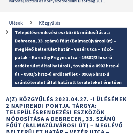
Városfejlesztési és Környezetvédelmi Bizottság 201...
Ülések
Közgyűlés
Településrendezési eszközök módosítása a
Debrecen, 33. számú főút (Balmazújvárosi út) –
meglévő belterület határ – Vezér utca – Tócó-
patak – Karinthy Frigyes utca – 19382/3 hrsz-ú
erdőterület által határolt, továbbá a 0902 hrsz-ú
út – 0903/5 hrsz-ú erdőterület - 0903/6 hrsz-ú
szántóterület által határolt területeket érintően
A(Z) KÖZGYŰLÉS 2023.04.27. -I ÜLÉSÉNEK
2 NAPIRENDI PONTJA. TÁRGYA:
TELEPÜLÉSRENDEZÉSI ESZKÖZÖK
MÓDOSÍTÁSA A DEBRECEN, 33. SZÁMÚ
FŐÚT (BALMAZÚJVÁROSI ÚT) – MEGLÉVŐ
BELTERÜLET HATÁR – VEZÉR UTCA –