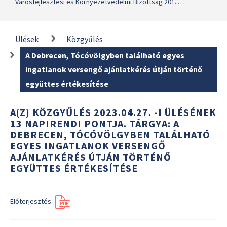
Városfejlesztési és Környezetvédelmi Bizottság 201...
Ülések
Közgyűlés
A Debrecen, Tócóvölgyben található egyes
ingatlanok versengő ajánlatkérés útján történő
együttes értékesítése
A(Z) KÖZGYŰLÉS 2023.04.27. -I ÜLÉSÉNEK
13 NAPIRENDI PONTJA. TÁRGYA: A
DEBRECEN, TÓCÓVÖLGYBEN TALÁLHATÓ
EGYES INGATLANOK VERSENGŐ
AJÁNLATKÉRÉS ÚTJÁN TÖRTÉNŐ
EGYÜTTES ÉRTÉKESÍTÉSE
Előterjesztés