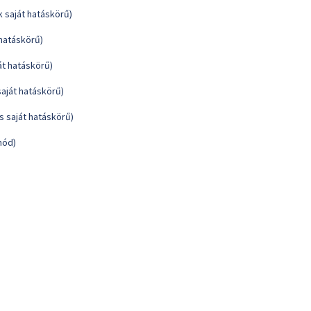
k saját hatáskörű)
 hatáskörű)
ját hatáskörű)
 saját hatáskörű)
ás saját hatáskörű)
mód)