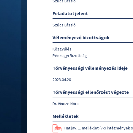
Szűcs László
Feladatot jelent
Szűcs László
Véleményező bizottságok
Közgyűlés
Pénzügyi Bizottság
Törvényességi véleményezés ideje
2023.04.20
Törvényességi ellenőrzést végezte
Dr. Vincze Nóra
Mellékletek
Hat.jav. 1. melléklet (7-9 intézmények 