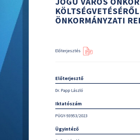
JOGÚ VÁROS ÖNKORM
KÖLTSÉGVETÉSÉRŐL S
ÖNKORMÁNYZATI RE
Előterjesztés
Előterjesztő
Dr. Papp László
Iktatószám
PÜGY-93953/2023
Ügyintéző