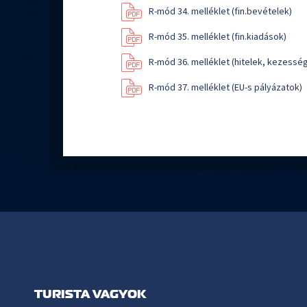
R-mód 34. melléklet (fin.bevételek)
R-mód 35. melléklet (fin.kiadások)
R-mód 36. melléklet (hitelek, kezessé
R-mód 37. melléklet (EU-s pályázatok)
TURISTA VAGYOK