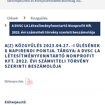
Városfejlesztési és Környezetvédelmi Bizottság 201...
Ülések
Közgyűlés
A DVSC LA Létesítményfenntartó Nonprofit Kft.
2022. évi számviteli törvény szerinti beszámolója
A(Z) KÖZGYŰLÉS 2023.04.27. -I ÜLÉSÉNEK
8 NAPIRENDI PONTJA. TÁRGYA: A DVSC LA
LÉTESÍTMÉNYFENNTARTÓ NONPROFIT
KFT. 2022. ÉVI SZÁMVITELI TÖRVÉNY
SZERINTI BESZÁMOLÓJA
Előterjesztés
Előterjesztő