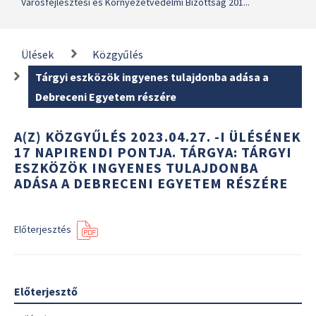
Városfejlesztési és Környezetvédelmi Bizottság 201...
Ülések
Közgyűlés
Tárgyi eszközök ingyenes tulajdonba adása a
Debreceni Egyetem részére
A(Z) KÖZGYŰLÉS 2023.04.27. -I ÜLÉSÉNEK
17 NAPIRENDI PONTJA. TÁRGYA: TÁRGYI
ESZKÖZÖK INGYENES TULAJDONBA
ADÁSA A DEBRECENI EGYETEM RÉSZÉRE
Előterjesztés
Előterjesztő