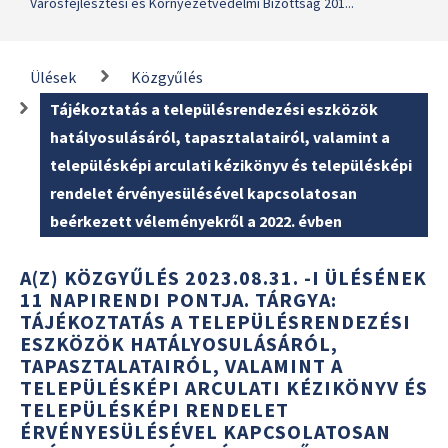
Városfejlesztési és Környezetvédelmi Bizottság 201...
Ülések
Közgyűlés
Tájékoztatás a településrendezési eszközök
hatályosulásáról, tapasztalatairól, valamint a
településképi arculati kézikönyv és településképi
rendelet érvényesülésével kapcsolatosan
beérkezett véleményekről a 2022. évben
A(Z) KÖZGYŰLÉS 2023.08.31. -I ÜLÉSÉNEK
11 NAPIRENDI PONTJA. TÁRGYA:
TÁJÉKOZTATÁS A TELEPÜLÉSRENDEZÉSI
ESZKÖZÖK HATÁLYOSULÁSÁRÓL,
TAPASZTALATAIRÓL, VALAMINT A
TELEPÜLÉSKÉPI ARCULATI KÉZIKÖNYV ÉS
TELEPÜLÉSKÉPI RENDELET
ÉRVÉNYESÜLÉSÉVEL KAPCSOLATOSAN