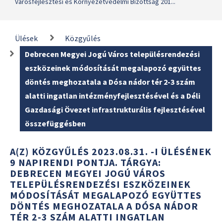
Városfejlesztési és Környezetvédelmi Bizottság 201...
Ülések
Közgyűlés
Debrecen Megyei Jogú Város településrendezési
eszközeinek módosítását megalapozó együttes
döntés meghozatala a Dósa nádor tér 2-3 szám
alatti ingatlan intézményfejlesztésével és a Déli
Gazdasági Övezet infrastrukturális fejlesztésével
összefüggésben
A(Z) KÖZGYŰLÉS 2023.08.31. -I ÜLÉSÉNEK
9 NAPIRENDI PONTJA. TÁRGYA:
DEBRECEN MEGYEI JOGÚ VÁROS
TELEPÜLÉSRENDEZÉSI ESZKÖZEINEK
MÓDOSÍTÁSÁT MEGALAPOZÓ EGYÜTTES
DÖNTÉS MEGHOZATALA A DÓSA NÁDOR
TÉR 2-3 SZÁM ALATTI INGATLAN