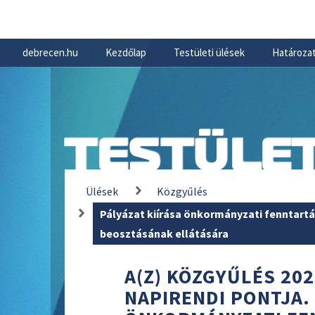
debrecen.hu
Kezdőlap
Testületi ülések
Határozat
TESTÜLET
Ülések
Közgyűlés
Pályázat kiírása önkormányzati fenntart
beosztásának ellátására
A(Z) KÖZGYŰLÉS 202
NAPIRENDI PONTJA. 