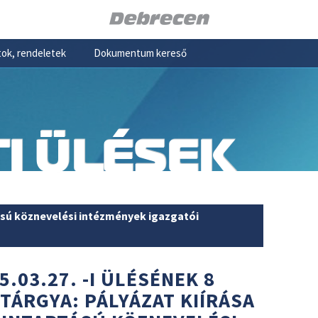
ok, rendeletek
Dokumentum kereső
I ÜLÉSEK
ású köznevelési intézmények igazgatói
5.03.27. -I ÜLÉSÉNEK 8
TÁRGYA: PÁLYÁZAT KIÍRÁSA