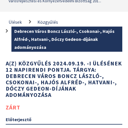
Városfejlesztési és Környezetvédelmi Bizottság 201...
Ülések
Közgyűlés
Debrecen Város Boncz László-, Csokonai-, Hajós
Alfréd-, Hatvani-, Dóczy Gedeon-díjának
adományozása
A(Z) KÖZGYŰLÉS 2024.09.19. -I ÜLÉSÉNEK
12 NAPIRENDI PONTJA. TÁRGYA:
DEBRECEN VÁROS BONCZ LÁSZLÓ-,
CSOKONAI-, HAJÓS ALFRÉD-, HATVANI-,
DÓCZY GEDEON-DÍJÁNAK
ADOMÁNYOZÁSA
ZÁRT
Előterjesztő