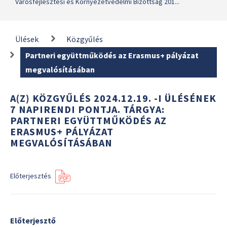
Városfejlesztési és Környezetvédelmi Bizottság 201...
Ülések
Közgyűlés
Partneri együttműködés az Erasmus+ pályázat
megvalósításában
A(Z) KÖZGYŰLÉS 2024.12.19. -I ÜLÉSÉNEK
7 NAPIRENDI PONTJA. TÁRGYA:
PARTNERI EGYÜTTMŰKÖDÉS AZ
ERASMUS+ PÁLYÁZAT
MEGVALÓSÍTÁSÁBAN
Előterjesztés
Előterjesztő