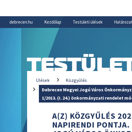
debrecen.hu
Kezdőlap
Testületi ülések
Határozat
TESTÜLET
Ülések
Közgyűlés
Debrecen Megyei Jogú Város Önkormányza
1/2013. (I. 24.) önkormányzati rendelet m
A(Z) KÖZGYŰLÉS 202
NAPIRENDI PONTJA.