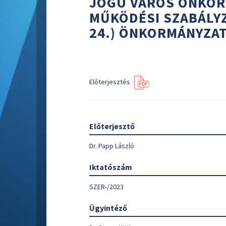
JOGÚ VÁROS ÖNKOR
MŰKÖDÉSI SZABÁLYZA
24.) ÖNKORMÁNYZA
Előterjesztés
Előterjesztő
Dr. Papp László
Iktatószám
SZER-/2023
Ügyintéző