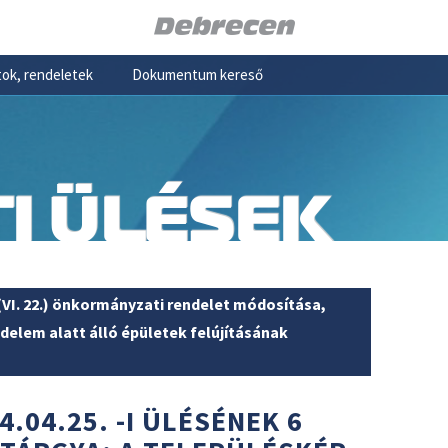
ok, rendeletek
Dokumentum kereső
I ÜLÉSEK
(VI. 22.) önkormányzati rendelet módosítása,
édelem alatt álló épületek felújításának
4.04.25. -I ÜLÉSÉNEK 6