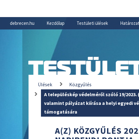
debrecen.hu
Kezdőlap
Testületi ülések
Határozat
TESTÜLET
Ülések
Közgyűlés
A településkép védelméről szóló 19/2023. 
valamint pályázat kiírása a helyi egyedi v
támogatására
A(Z) KÖZGYŰLÉS 202