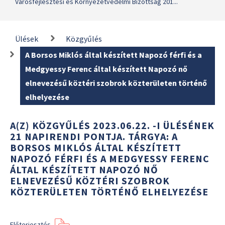
Városfejlesztési és Környezetvédelmi Bizottság 201...
Ülések
Közgyűlés
A Borsos Miklós által készített Napozó férfi és a
Medgyessy Ferenc által készített Napozó nő
elnevezésű köztéri szobrok közterületen történő
elhelyezése
A(Z) KÖZGYŰLÉS 2023.06.22. -I ÜLÉSÉNEK
21 NAPIRENDI PONTJA. TÁRGYA: A
BORSOS MIKLÓS ÁLTAL KÉSZÍTETT
NAPOZÓ FÉRFI ÉS A MEDGYESSY FERENC
ÁLTAL KÉSZÍTETT NAPOZÓ NŐ
ELNEVEZÉSŰ KÖZTÉRI SZOBROK
KÖZTERÜLETEN TÖRTÉNŐ ELHELYEZÉSE
Előterjesztés