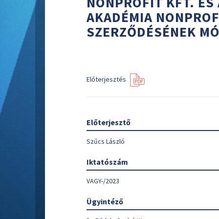
NONPROFIT KFT. ÉS
AKADÉMIA NONPROFI
SZERZŐDÉSÉNEK MÓ
Előterjesztés
Előterjesztő
Szűcs László
Iktatószám
VAGY-/2023
Ügyintéző