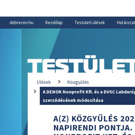
debrecen.hu
Kezdőlap
Testületi ülések
Határozat
TESTÜLET
Ülések
Közgyűlés
A DENOK Nonprofit Kft. és a DVSC Labdarú
szerződésének módosítása
A(Z) KÖZGYŰLÉS 202
NAPIRENDI PONTJA.