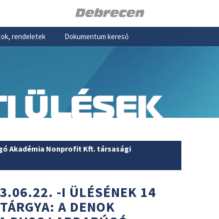
ok, rendeletek
Dokumentum kereső
I ÜLÉSEK
gó Akadémia Nonprofit Kft. társasági
3.06.22. -I ÜLÉSÉNEK 14
 TÁRGYA: A DENOK