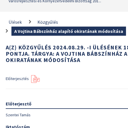
Városfejlesztési és Környezetvédelmi Bizottság 201...
Ülések
Közgyűlés
A Vojtina Bábszínház alapító okiratának módosítása
A(Z) KÖZGYŰLÉS 2024.08.29. -I ÜLÉSÉNEK 
PONTJA. TÁRGYA: A VOJTINA BÁBSZÍNHÁZ 
OKIRATÁNAK MÓDOSÍTÁSA
Előterjesztés
Előterjesztő
Szentei Tamás
Iktatószám