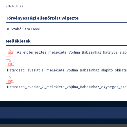
2024.08.22
Törvényességi ellenőrzést végezte
Dr. Szabó Sára Fanni
Mellékletek
Az_eloterjesztes_melleklete_Vojtina_Babszinhaz_hatalyos_alap
Hatarozati_javaslat_1._melleklete_Vojtina_Babszinhaz_alapito_okirat
Hatarozati_javaslat_2._melleklete_Vojtina_Babszinhaz_egyseges_sze