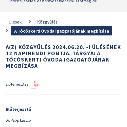
Városfejlesztési és Környezetvédelmi Bizottság 201...
Ülések
Közgyűlés
A Tócóskerti Óvoda igazgatójának megbízása
A(Z) KÖZGYŰLÉS 2024.06.20. -I ÜLÉSÉNEK
12 NAPIRENDI PONTJA. TÁRGYA: A
TÓCÓSKERTI ÓVODA IGAZGATÓJÁNAK
MEGBÍZÁSA
Előterjesztés
Előterjesztő
Dr. Papp László