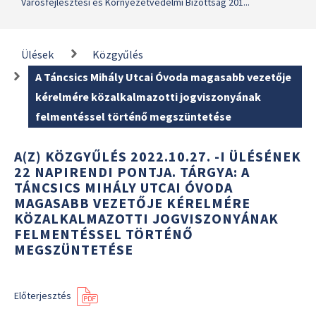
Városfejlesztési és Környezetvédelmi Bizottság 201...
Ülések
Közgyűlés
A Táncsics Mihály Utcai Óvoda magasabb vezetője
kérelmére közalkalmazotti jogviszonyának
felmentéssel történő megszüntetése
A(Z) KÖZGYŰLÉS 2022.10.27. -I ÜLÉSÉNEK
22 NAPIRENDI PONTJA. TÁRGYA: A
TÁNCSICS MIHÁLY UTCAI ÓVODA
MAGASABB VEZETŐJE KÉRELMÉRE
KÖZALKALMAZOTTI JOGVISZONYÁNAK
FELMENTÉSSEL TÖRTÉNŐ
MEGSZÜNTETÉSE
Előterjesztés