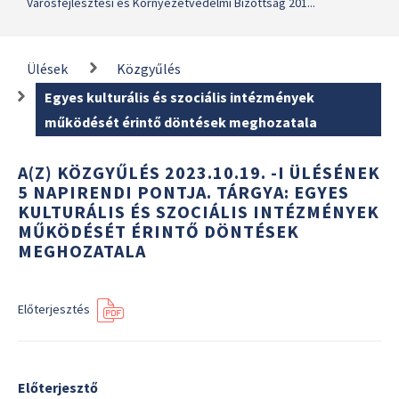
Városfejlesztési és Környezetvédelmi Bizottság 201...
Ülések
Közgyűlés
Egyes kulturális és szociális intézmények
működését érintő döntések meghozatala
A(Z) KÖZGYŰLÉS 2023.10.19. -I ÜLÉSÉNEK
5 NAPIRENDI PONTJA. TÁRGYA: EGYES
KULTURÁLIS ÉS SZOCIÁLIS INTÉZMÉNYEK
MŰKÖDÉSÉT ÉRINTŐ DÖNTÉSEK
MEGHOZATALA
Előterjesztés
Előterjesztő