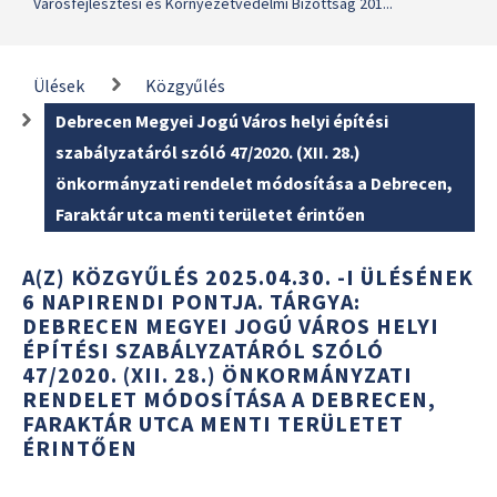
Városfejlesztési és Környezetvédelmi Bizottság 201...
Ülések
Közgyűlés
Debrecen Megyei Jogú Város helyi építési
szabályzatáról szóló 47/2020. (XII. 28.)
önkormányzati rendelet módosítása a Debrecen,
Faraktár utca menti területet érintően
A(Z) KÖZGYŰLÉS 2025.04.30. -I ÜLÉSÉNEK
6 NAPIRENDI PONTJA. TÁRGYA:
DEBRECEN MEGYEI JOGÚ VÁROS HELYI
ÉPÍTÉSI SZABÁLYZATÁRÓL SZÓLÓ
47/2020. (XII. 28.) ÖNKORMÁNYZATI
RENDELET MÓDOSÍTÁSA A DEBRECEN,
FARAKTÁR UTCA MENTI TERÜLETET
ÉRINTŐEN