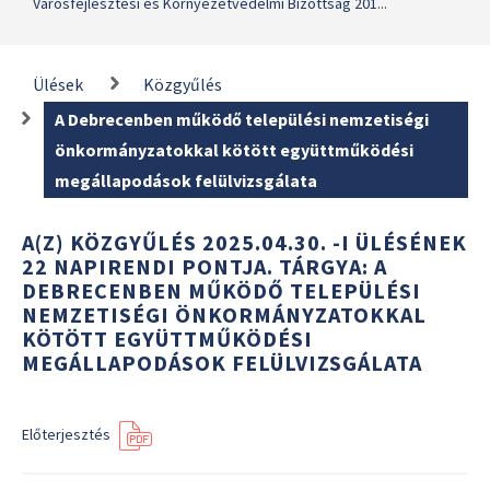
Városfejlesztési és Környezetvédelmi Bizottság 201...
Ülések
Közgyűlés
A Debrecenben működő települési nemzetiségi
önkormányzatokkal kötött együttműködési
megállapodások felülvizsgálata
A(Z) KÖZGYŰLÉS 2025.04.30. -I ÜLÉSÉNEK
22 NAPIRENDI PONTJA. TÁRGYA: A
DEBRECENBEN MŰKÖDŐ TELEPÜLÉSI
NEMZETISÉGI ÖNKORMÁNYZATOKKAL
KÖTÖTT EGYÜTTMŰKÖDÉSI
MEGÁLLAPODÁSOK FELÜLVIZSGÁLATA
Előterjesztés