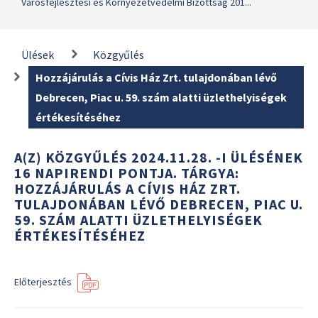
Városfejlesztési és Környezetvédelmi Bizottság 201...
Ülések
Közgyűlés
Hozzájárulás a Cívis Ház Zrt. tulajdonában lévő
Debrecen, Piac u. 59. szám alatti üzlethelyiségek
értékesítéséhez
A(Z) KÖZGYŰLÉS 2024.11.28. -I ÜLÉSÉNEK
16 NAPIRENDI PONTJA. TÁRGYA:
HOZZÁJÁRULÁS A CÍVIS HÁZ ZRT.
TULAJDONÁBAN LÉVŐ DEBRECEN, PIAC U.
59. SZÁM ALATTI ÜZLETHELYISÉGEK
ÉRTÉKESÍTÉSÉHEZ
Előterjesztés