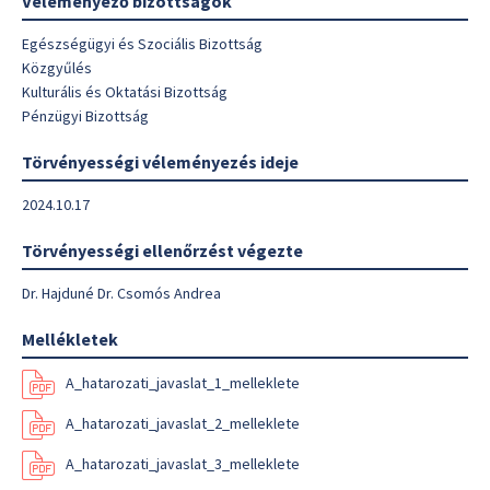
Véleményező bizottságok
Egészségügyi és Szociális Bizottság
Közgyűlés
Kulturális és Oktatási Bizottság
Pénzügyi Bizottság
Törvényességi véleményezés ideje
2024.10.17
Törvényességi ellenőrzést végezte
Dr. Hajduné Dr. Csomós Andrea
Mellékletek
A_hatarozati_javaslat_1_melleklete
A_hatarozati_javaslat_2_melleklete
A_hatarozati_javaslat_3_melleklete