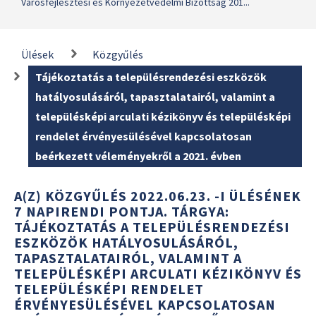
Városfejlesztési és Környezetvédelmi Bizottság 201...
Ülések
Közgyűlés
Tájékoztatás a településrendezési eszközök
hatályosulásáról, tapasztalatairól, valamint a
településképi arculati kézikönyv és településképi
rendelet érvényesülésével kapcsolatosan
beérkezett véleményekről a 2021. évben
A(Z) KÖZGYŰLÉS 2022.06.23. -I ÜLÉSÉNEK
7 NAPIRENDI PONTJA. TÁRGYA:
TÁJÉKOZTATÁS A TELEPÜLÉSRENDEZÉSI
ESZKÖZÖK HATÁLYOSULÁSÁRÓL,
TAPASZTALATAIRÓL, VALAMINT A
TELEPÜLÉSKÉPI ARCULATI KÉZIKÖNYV ÉS
TELEPÜLÉSKÉPI RENDELET
ÉRVÉNYESÜLÉSÉVEL KAPCSOLATOSAN