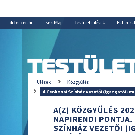
debrecen.hu
Kezdőlap
Testületi ülések
Határozat
TESTÜLET
Ülések
Közgyűlés
A Csokonai Színház vezetői (igazgatói) 
A(Z) KÖZGYŰLÉS 202
NAPIRENDI PONTJA.
SZÍNHÁZ VEZETŐI (