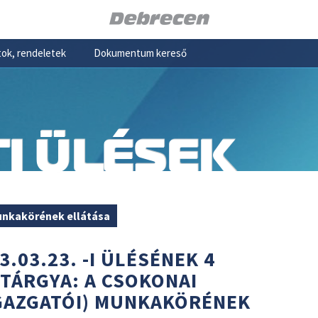
ok, rendeletek
Dokumentum kereső
I ÜLÉSEK
munkakörének ellátása
3.03.23. -I ÜLÉSÉNEK 4
 TÁRGYA: A CSOKONAI
IGAZGATÓI) MUNKAKÖRÉNEK