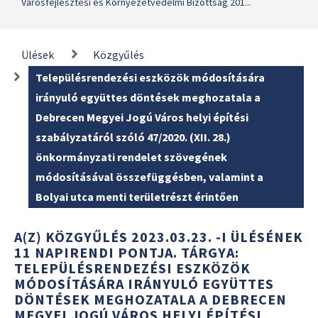
Városfejlesztési és Környezetvédelmi Bizottság 201...
Ülések
Közgyűlés
Településrendezési eszközök módosítására
irányuló együttes döntések meghozatala a
Debrecen Megyei Jogú Város helyi építési
szabályzatáról szóló 47/2020. (XII. 28.)
önkormányzati rendelet szövegének
módosításával összefüggésben, valamint a
Bolyai utca menti területrészt érintően
A(Z) KÖZGYŰLÉS 2023.03.23. -I ÜLÉSÉNEK
11 NAPIRENDI PONTJA. TÁRGYA:
TELEPÜLÉSRENDEZÉSI ESZKÖZÖK
MÓDOSÍTÁSÁRA IRÁNYULÓ EGYÜTTES
DÖNTÉSEK MEGHOZATALA A DEBRECEN
MEGYEI JOGÚ VÁROS HELYI ÉPÍTÉSI