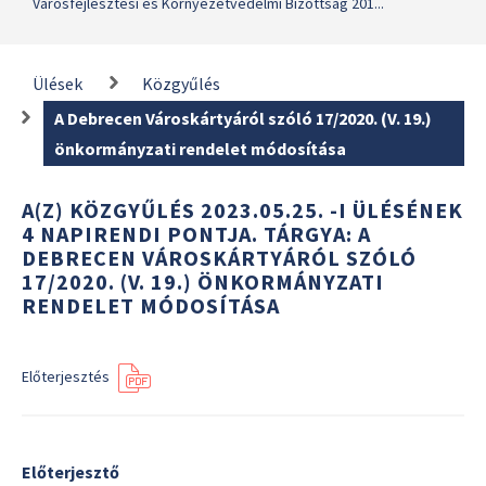
Városfejlesztési és Környezetvédelmi Bizottság 201...
Ülések
Közgyűlés
A Debrecen Városkártyáról szóló 17/2020. (V. 19.)
önkormányzati rendelet módosítása
A(Z) KÖZGYŰLÉS 2023.05.25. -I ÜLÉSÉNEK
4 NAPIRENDI PONTJA. TÁRGYA: A
DEBRECEN VÁROSKÁRTYÁRÓL SZÓLÓ
17/2020. (V. 19.) ÖNKORMÁNYZATI
RENDELET MÓDOSÍTÁSA
Előterjesztés
Előterjesztő