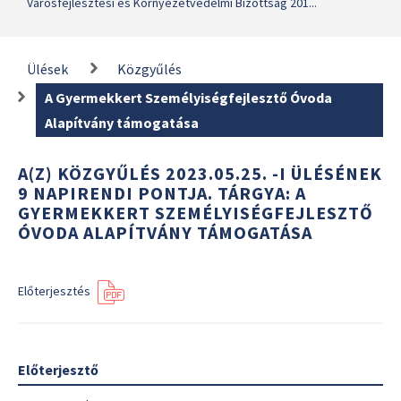
Városfejlesztési és Környezetvédelmi Bizottság 201...
Ülések
Közgyűlés
A Gyermekkert Személyiségfejlesztő Óvoda
Alapítvány támogatása
A(Z) KÖZGYŰLÉS 2023.05.25. -I ÜLÉSÉNEK
9 NAPIRENDI PONTJA. TÁRGYA: A
GYERMEKKERT SZEMÉLYISÉGFEJLESZTŐ
ÓVODA ALAPÍTVÁNY TÁMOGATÁSA
Előterjesztés
Előterjesztő