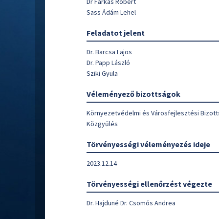
Dr Farkas Róbert
Sass Ádám Lehel
Feladatot jelent
Dr. Barcsa Lajos
Dr. Papp László
Sziki Gyula
Véleményező bizottságok
Környezetvédelmi és Városfejlesztési Bizot
Közgyűlés
Törvényességi véleményezés ideje
2023.12.14
Törvényességi ellenőrzést végezte
Dr. Hajduné Dr. Csomós Andrea