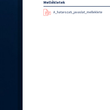
Mellékletek
A_hatarozati_javaslat_melleklete