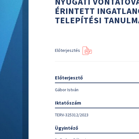
NYUGATI VONTATÓV
ÉRINTETT INGATLA
TELEPÍTÉSI TANUL
Előterjesztés
Előterjesztő
Gábor István
Iktatószám
TERV-325312/2023
Ügyintéző