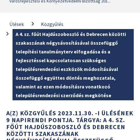
Városfejlesztési és Környezetvédelmi Bizottság 201...
Ülések
Közgyűlés
A 4. sz. főút Hajdúszoboszló és Debrecen közötti
szakaszának négysávosításával összefüggő
telepítési tanulmányterv elfogadása és a
fejlesztéssel kapcsolatosan szükséges
településrendezési eszközök módosításával
összefüggő együttes döntés meghozatala,
valamint az ezen módosításra vonatkozó
településrendezési szerződés megkötése
A(Z) KÖZGYŰLÉS 2023.11.30. -I ÜLÉSÉNEK
9 NAPIRENDI PONTJA. TÁRGYA: A 4. SZ.
FŐÚT HAJDÚSZOBOSZLÓ ÉS DEBRECEN
KÖZÖTTI SZAKASZÁNAK