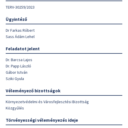
TERV-30259/2023
Ügyintéző
Dr Farkas Róbert
Sass Ádám Lehel
Feladatot jelent
Dr. Barcsa Lajos
Dr. Papp László
Gábor István
Sziki Gyula
Véleményező bizottságok
Környezetvédelmi és Városfejlesztési Bizottság
Közgyűlés
Törvényességi véleményezés ideje