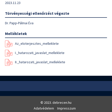
2023.11.23
Törvényességi ellenőrzést végezte
Dr. Papp-Pálmai Éva
Mellékletek
Az_eloterjesztes_melleklete
I._hatarozati_javaslat_melleklete
II._hatarozati_javaslat_melleklete
© 2023. debrecen.hu
Adatvédelem
Impresszum