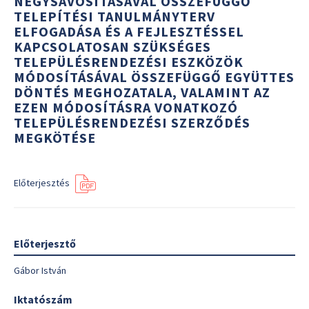
NÉGYSÁVOSÍTÁSÁVAL ÖSSZEFÜGGŐ
TELEPÍTÉSI TANULMÁNYTERV
ELFOGADÁSA ÉS A FEJLESZTÉSSEL
KAPCSOLATOSAN SZÜKSÉGES
TELEPÜLÉSRENDEZÉSI ESZKÖZÖK
MÓDOSÍTÁSÁVAL ÖSSZEFÜGGŐ EGYÜTTES
DÖNTÉS MEGHOZATALA, VALAMINT AZ
EZEN MÓDOSÍTÁSRA VONATKOZÓ
TELEPÜLÉSRENDEZÉSI SZERZŐDÉS
MEGKÖTÉSE
Előterjesztés
Előterjesztő
Gábor István
Iktatószám