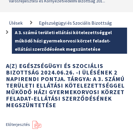
Városfejlesztési és Környezetvédelmi Bizottság 201...
Ülések
Egészségügyi és Szociális Bizottság
A 3. számú területi ellátási kötelezettséggel
működő házi gyermekorvosi körzet feladat-
ellátási szerződésének megszüntetése
A(Z) EGÉSZSÉGÜGYI ÉS SZOCIÁLIS
BIZOTTSÁG 2024.06.26. -I ÜLÉSÉNEK 2
NAPIRENDI PONTJA. TÁRGYA: A 3. SZÁMÚ
TERÜLETI ELLÁTÁSI KÖTELEZETTSÉGGEL
MŰKÖDŐ HÁZI GYERMEKORVOSI KÖRZET
FELADAT-ELLÁTÁSI SZERZŐDÉSÉNEK
MEGSZÜNTETÉSE
Előterjesztés