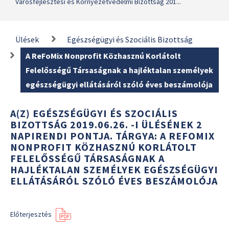
Városfejlesztési és Környezetvédelmi Bizottság 201...
Ülések
Egészségügyi és Szociális Bizottság
A ReFoMix Nonprofit Közhasznú Korlátolt
Felelősségű Társaságnak a hajléktalan személyek
egészségügyi ellátásáról szóló éves beszámolója
A(Z) EGÉSZSÉGÜGYI ÉS SZOCIÁLIS
BIZOTTSÁG 2019.06.26. -I ÜLÉSÉNEK 2
NAPIRENDI PONTJA. TÁRGYA: A REFOMIX
NONPROFIT KÖZHASZNÚ KORLÁTOLT
FELELŐSSÉGŰ TÁRSASÁGNAK A
HAJLÉKTALAN SZEMÉLYEK EGÉSZSÉGÜGYI
ELLÁTÁSÁRÓL SZÓLÓ ÉVES BESZÁMOLÓJA
Előterjesztés