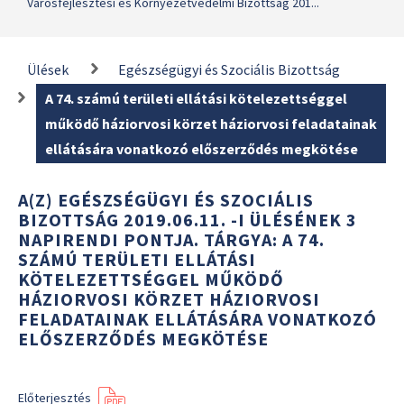
Városfejlesztési és Környezetvédelmi Bizottság 201...
Ülések
Egészségügyi és Szociális Bizottság
A 74. számú területi ellátási kötelezettséggel
működő háziorvosi körzet háziorvosi feladatainak
ellátására vonatkozó előszerződés megkötése
A(Z) EGÉSZSÉGÜGYI ÉS SZOCIÁLIS
BIZOTTSÁG 2019.06.11. -I ÜLÉSÉNEK 3
NAPIRENDI PONTJA. TÁRGYA: A 74.
SZÁMÚ TERÜLETI ELLÁTÁSI
KÖTELEZETTSÉGGEL MŰKÖDŐ
HÁZIORVOSI KÖRZET HÁZIORVOSI
FELADATAINAK ELLÁTÁSÁRA VONATKOZÓ
ELŐSZERZŐDÉS MEGKÖTÉSE
Előterjesztés