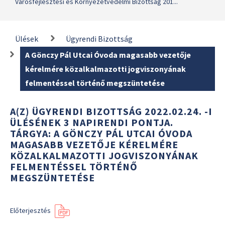
Városfejlesztési és Környezetvédelmi Bizottság 201...
Ülések
Ügyrendi Bizottság
A Gönczy Pál Utcai Óvoda magasabb vezetője
kérelmére közalkalmazotti jogviszonyának
felmentéssel történő megszüntetése
A(Z) ÜGYRENDI BIZOTTSÁG 2022.02.24. -I
ÜLÉSÉNEK 3 NAPIRENDI PONTJA.
TÁRGYA: A GÖNCZY PÁL UTCAI ÓVODA
MAGASABB VEZETŐJE KÉRELMÉRE
KÖZALKALMAZOTTI JOGVISZONYÁNAK
FELMENTÉSSEL TÖRTÉNŐ
MEGSZÜNTETÉSE
Előterjesztés