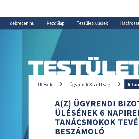
debrecen.hu
Kezdőlap
Testületi ülések
Határozat
TESTÜLET
Ülések
Ügyrendi Bizottság
A ta
A(Z) ÜGYRENDI BIZOT
ÜLÉSÉNEK 6 NAPIRE
TANÁCSNOKOK TEVÉ
BESZÁMOLÓ