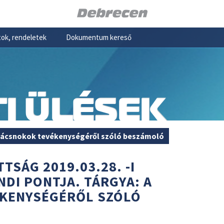
ok, rendeletek
Dokumentum kereső
I ÜLÉSEK
nácsnokok tevékenységéről szóló beszámoló
TSÁG 2019.03.28. -I
NDI PONTJA. TÁRGYA: A
KENYSÉGÉRŐL SZÓLÓ