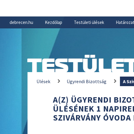
debrecen.hu
Kezdőlap
Testületi ülések
Határozat
TESTÜLET
Ülések
Ügyrendi Bizottság
A Sz
A(Z) ÜGYRENDI BIZOT
ÜLÉSÉNEK 1 NAPIRE
SZIVÁRVÁNY ÓVODA