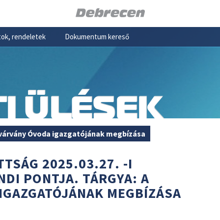
ok, rendeletek
Dokumentum kereső
I ÜLÉSEK
ivárvány Óvoda igazgatójának megbízása
TSÁG 2025.03.27. -I
NDI PONTJA. TÁRGYA: A
 IGAZGATÓJÁNAK MEGBÍZÁSA