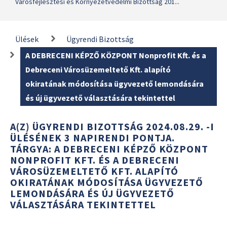
Városfejlesztési és Környezetvédelmi Bizottság 201...
Ülések
Ügyrendi Bizottság
A DEBRECENI KÉPZŐ KÖZPONT Nonprofit Kft. és a
Debreceni Városüzemeltető Kft. alapító
okiratának módosítása ügyvezető lemondására
és új ügyvezető választására tekintettel
A(Z) ÜGYRENDI BIZOTTSÁG 2024.08.29. -I
ÜLÉSÉNEK 3 NAPIRENDI PONTJA.
TÁRGYA: A DEBRECENI KÉPZŐ KÖZPONT
NONPROFIT KFT. ÉS A DEBRECENI
VÁROSÜZEMELTETŐ KFT. ALAPÍTÓ
OKIRATÁNAK MÓDOSÍTÁSA ÜGYVEZETŐ
LEMONDÁSÁRA ÉS ÚJ ÜGYVEZETŐ
VÁLASZTÁSÁRA TEKINTETTEL