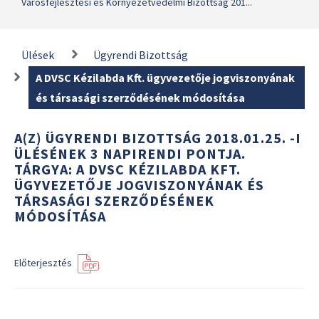
Városfejlesztési és Környezetvédelmi Bizottság 201...
Ülések
Ügyrendi Bizottság
A DVSC Kézilabda Kft. ügyvezetője jogviszonyának
és társasági szerződésének módosítása
A(Z) ÜGYRENDI BIZOTTSÁG 2018.01.25. -I
ÜLÉSÉNEK 3 NAPIRENDI PONTJA.
TÁRGYA: A DVSC KÉZILABDA KFT.
ÜGYVEZETŐJE JOGVISZONYÁNAK ÉS
TÁRSASÁGI SZERZŐDÉSÉNEK
MÓDOSÍTÁSA
Előterjesztés