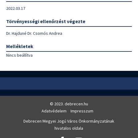
2022.03.17
Törvényességi ellenőrzést végezte
Dr. Hajduné Dr. Csomós Andrea
Mellékletek
Nincs beállítva
© 2023. debrecen.hu
Adatvédelem
Impresszum
Debrecen Megyei Jogú Város Önkormányzatának
hivatalos oldala