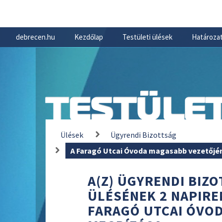
debrecen.hu
Kezdőlap
Testületi ülések
Határozat
TESTÜLET
Ülések
Ügyrendi Bizottság
A Faragó Utcai Óvoda magasabb vezetőj
A(Z) ÜGYRENDI BIZOT
ÜLÉSÉNEK 2 NAPIRE
FARAGÓ UTCAI ÓVO