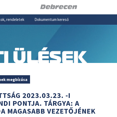
ok, rendeletek
Dokumentum kereső
I ÜLÉSEK
ének megbízása
TSÁG 2023.03.23. -I
NDI PONTJA. TÁRGYA: A
DA MAGASABB VEZETŐJÉNEK